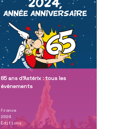
65 ans d’Astérix : tous les
événements
France
2024
Éditions