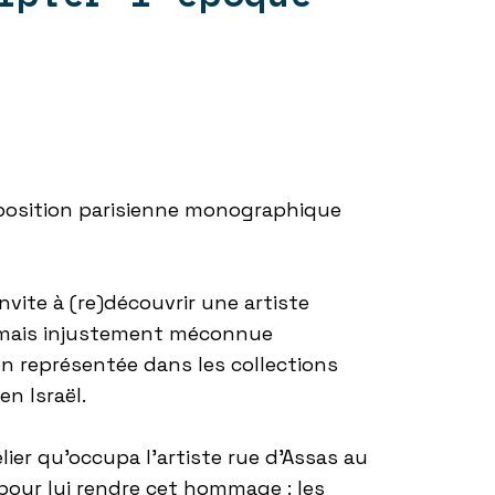
position parisienne monographique
vite à (re)découvrir une artiste
 mais injustement méconnue
en représentée dans les collections
n Israël.
lier qu’occupa l’artiste rue d’Assas au
pour lui rendre cet hommage : les