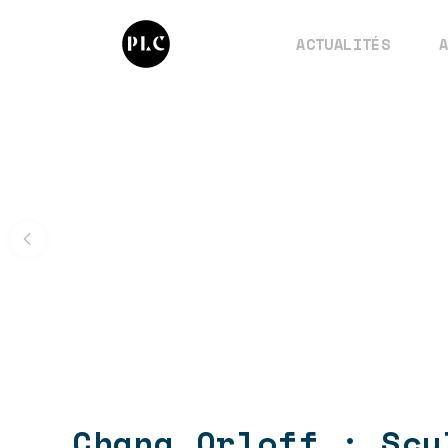
ACTUALITÉS
Chana Orloff : Scu