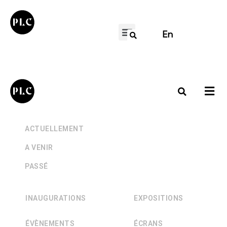
En
+
ACTUELLEMENT
+
A VENIR
+
PASSÉ
INAUGURATIONS
EXPOSITIONS
ÉVÈNEMENTS
ÉCRANS