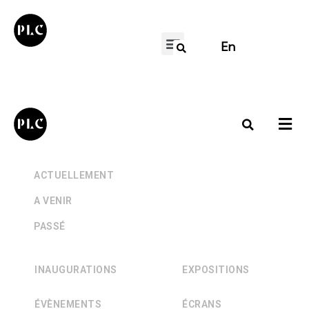
En
+
ACTUELLEMENT
+
A VENIR
+
PASSÉ
INAUGURATIONS
EXPOSITIONS
ÉVÈNEMENTS
ÉCRANS