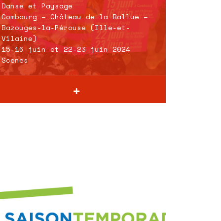
Danse et Paysage
Combourg – Château de la Ballue –
Bazouges-la-Pérouse (Ille-et-
Vilaine)
15-16 juin et 22-23 juin 2024
Scènes