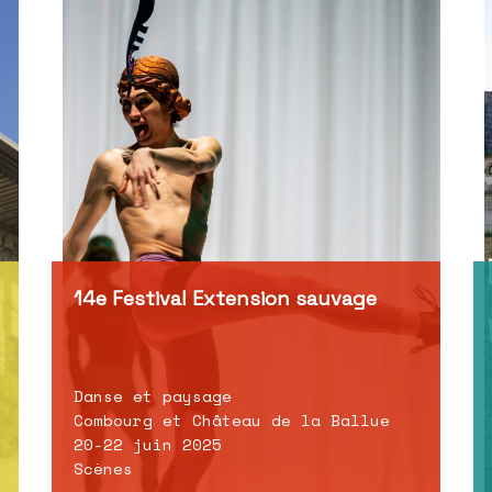
14e Festival Extension sauvage
Danse et paysage
Combourg et Château de la Ballue
20-22 juin 2025
Scènes