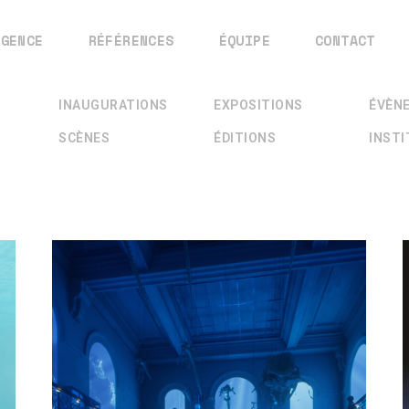
AGENCE
RÉFÉRENCES
ÉQUIPE
CONTACT
INAUGURATIONS
EXPOSITIONS
ÉVÈN
SCÈNES
ÉDITIONS
INST