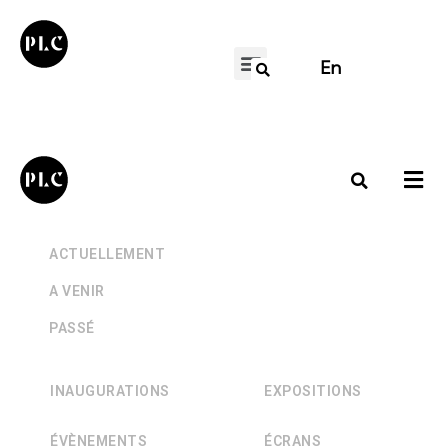
En
+
ACTUELLEMENT
+
A VENIR
+
PASSÉ
INAUGURATIONS
EXPOSITIONS
ÉVÈNEMENTS
ÉCRANS