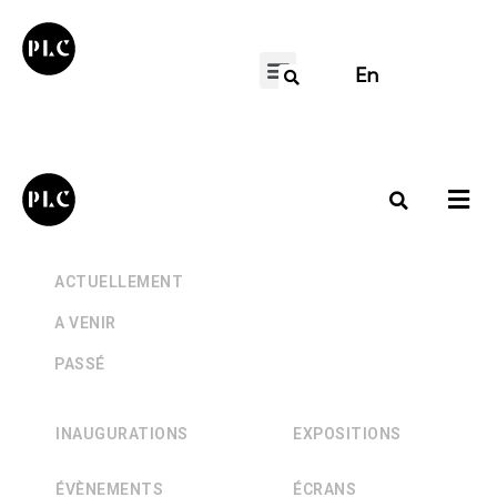
En
+
ACTUELLEMENT
+
A VENIR
+
PASSÉ
INAUGURATIONS
EXPOSITIONS
ÉVÈNEMENTS
ÉCRANS