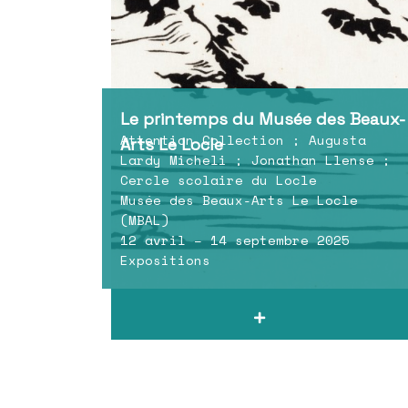
Le printemps du Musée des Beaux-
Attention Collection ; Augusta
Arts Le Locle
Lardy Micheli ; Jonathan Llense ;
Cercle scolaire du Locle
Musée des Beaux-Arts Le Locle
(MBAL)
12 avril – 14 septembre 2025
Expositions