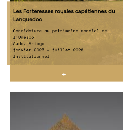
Les Forteresses royales capétiennes du
Languedoc
Candidature au patrimoine mondial de
l’Unesco
Aude, Ariège
janvier 2025 – juillet 2026
Institutionnel