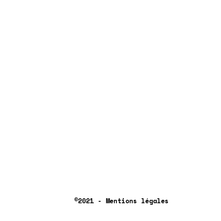
©2021 - Mentions légales