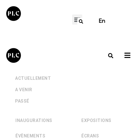
En
+
ACTUELLEMENT
+
A VENIR
+
PASSÉ
INAUGURATIONS
EXPOSITIONS
ÉVÈNEMENTS
ÉCRANS