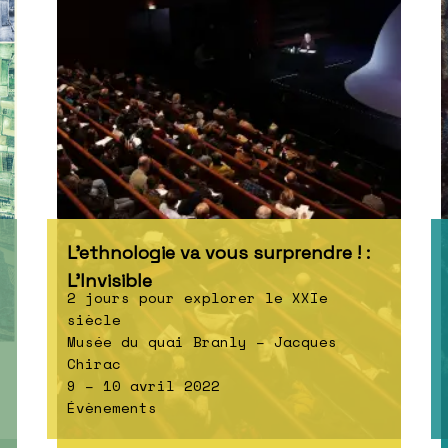
L’ethnologie va vous surprendre ! :
L’Invisible
2 jours pour explorer le XXIe
siècle
Musée du quai Branly – Jacques
Chirac
9 – 10 avril 2022
Évènements