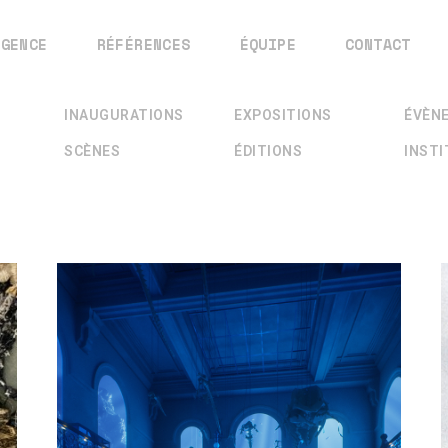
AGENCE
RÉFÉRENCES
ÉQUIPE
CONTACT
INAUGURATIONS
EXPOSITIONS
ÉVÈN
SCÈNES
ÉDITIONS
INST